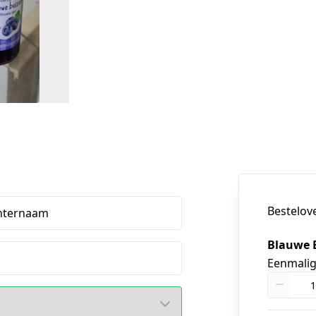
Bestelov
hternaam
Blauwe B
Eenmali