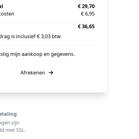
al
€ 29,70
kosten
€ 6,95
€ 36,65
rag is inclusief € 3,03 btw
estig mijn aankoop en gegevens.
Afrekenen
etaling
ngen zijn
ld met SSL.