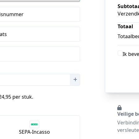
Subtota
Verzend
isnummer
Totaal
ats
Totaalbed
Ik bev
24,95 per stuk.
Veilige b
Verbindi
versleute
SEPA-Incasso